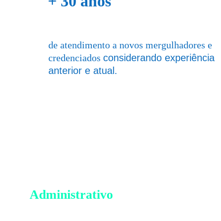
+ 30 anos 
experiência
de atendimento a novos mergulhadores e 
credenciados 
considerando experiência 
anterior e atual.
Administrativo
Rua Brás Ricardo Santana, 505 - Porto Novo