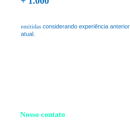
+ 1.000 
certificações
emitidas 
considerando experiência anterior
atual.
Nosso contato
+55 12 99608-6209