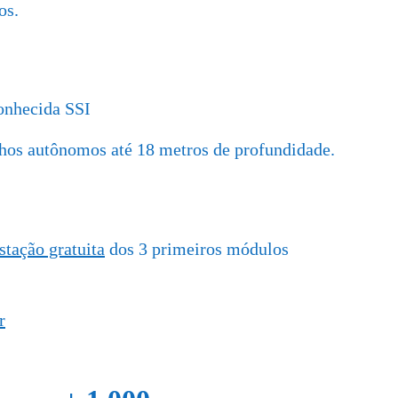
os.
onhecida SSI
lhos autônomos até 18 metros de profundidade.
stação gratuita
dos 3 primeiros módulos
r